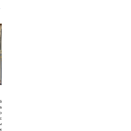
й
й
а
о
с
ы
х