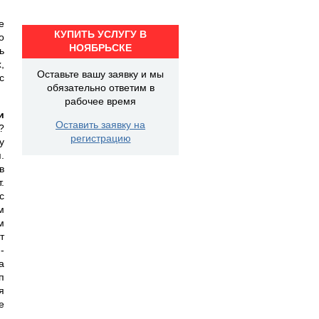
е
КУПИТЬ УСЛУГУ В
о
НОЯБРЬСКЕ
ь
,
Оставьте вашу заявку и мы
с
обязательно ответим в
рабочее время
и
Оставить заявку на
?
регистрацию
у
.
в
.
с
м
м
т
-
а
п
я
е