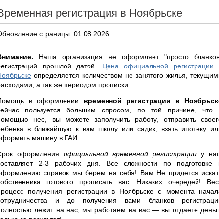
Временная регистрация в Ноябрьске
Обновление страницы: 01.08.2026
Внимание.
Наша организация не оформляет "просто бланков
регистраций прошлой датой.
Цена официальной регистрации 
Ноябрьске
определяется количеством не занятого жилья, текущим
расходами, а так же периодом прописки.
Помощь в оформлении
временной регистрации в Ноябрьск
сейчас пользуется большим спросом, по той причине, что 
помощью нее, вы можете заполучить работу, отправить своег
ребенка в ближайшую к вам школу или садик, взять ипотеку ил
оформить машину в ГАИ.
Срок оформления
официальной временной регистрации
у нас
составляет 2-3 рабочих дня. Все сложности по подготовке 
оформлению справок мы берем на себя! Вам Не придется искат
собственника готового прописать вас. Никаких очередей! Вес
процесс получения регистрации в Ноябрьске с момента начал
сотрудничества и до получения вами бланков регистраци
полностью лежит на нас, мы работаем на вас — вы отдаете деньг
только за результат!