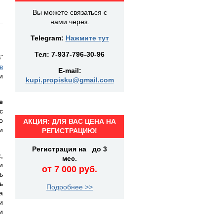
Вы можете связаться с
нами через:
Telegram:
Нажмите тут
Тел:
7-937-796-30-96
"
в
E-mail:
и
kupi.propisku@gmail.com
е
с
о
АКЦИЯ: ДЛЯ ВАС ЦЕНА НА
и
РЕГИСТРАЦИЮ!
Регистрация на до 3
,
мес.
и
от 7 000 руб.
ь
ь
Подробнее >>
а
и
и