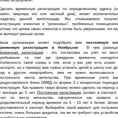
Сделать временную регистрацию по определенному адресу (н
важно, квартира это или частный дом), может исключительн
владелец данной жилплощади. Мы отказываемся получат
регистрацию клиентам в "резиновых", проблемных помещениях
потому что ценим своих клиентов и хотим быть уверенными, что ва
не выпишут раньше срока.
Наша организация может подобрать вам
постоянную ил
временную регистрацию в Ноябрьске
. В чем разница
Временная регистрация
- это постановка на учет по мест
пребывания т.е. там где гражданин временно находится
Особенность такой схемы в том, если у вас уже есть штамп 
паспорте, но к примеру вам нужно устроить детей в школу или дет
сад в другом микрорайоне, вам не нужно выписываться 
постоянного места жительства. При временном учете ва
предоставляется бланк ОМВД по форме 3 с конкретным периодо
регистрации. Как правило такую форму можно сделать на период о
3 месяцев до 5 лет.
Постоянная регистрация
(штамп в паспорт) 
учет по месту жительства, оформляется как правило н
продолжительный период времени на 5 - 10 лет и более. Штам
проставляется в паспорт. Выбирайте такой вариант для получени
ипотеки, очень больших кредитов, так же ее требуют при устройств
на работу в гос учреждение.